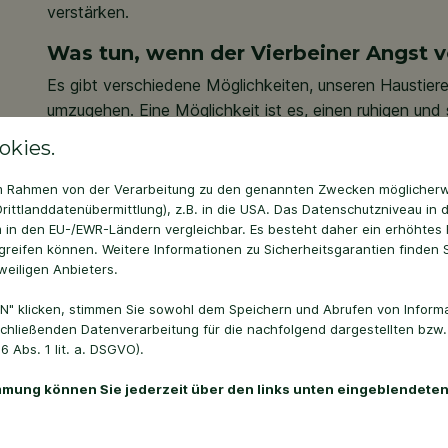
verstärken.
Was tun, wenn der Vierbeiner Angst 
Es gibt verschiedene Möglichkeiten, unseren Haustiere
umzugehen. Eine Möglichkeit ist es, einen ruhigen und 
sich zurückziehen können. Dies kann ein abgedunkelter
okies.
in dem sie vor den Geräuschen und Lichtern des Feue
 im Rahmen von der Verarbeitung zu den genannten Zwecken möglicher
Zusätzlich kann es hilfreich sein, die Geräusche des
rittlanddatenübermittlung), z.B. in die USA. Das Datenschutzniveau in 
Hintergrundgeräusche wie leise Musik oder den Fernse
 in den EU-/EWR-Ländern vergleichbar. Es besteht daher ein erhöhtes R
reifen können. Weitere Informationen zu Sicherheitsgarantien finden S
Ihren Vierbeiner zudem beruhigend wirken kann? Spielen
weiligen Anbieters.
Entspannungsmusik für Haustiere im Hintergrund währ
können Ihrem Haustier helfen, sich zu entspannen und 
N" klicken, stimmen Sie sowohl dem Speichern und Abrufen von Informa
chließenden Datenverarbeitung für die nachfolgend dargestellten bzw
Es gibt spezielle Produkte auf dem Markt, die helfen 
 Abs. 1 lit. a. DSGVO).
Feuerwerk zu lindern. Dazu gehören zum Beispiel ber
immung können Sie jederzeit über den links unten eingeblendeten
die den Tieren ein Gefühl von Sicherheit vermitteln sol
vorher mit einem Tierarzt zu besprechen, um sicherzuste
geeignet sind.