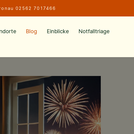
ronau
02562 7017466
ndorte
Blog
Einblicke
Notfalltriage