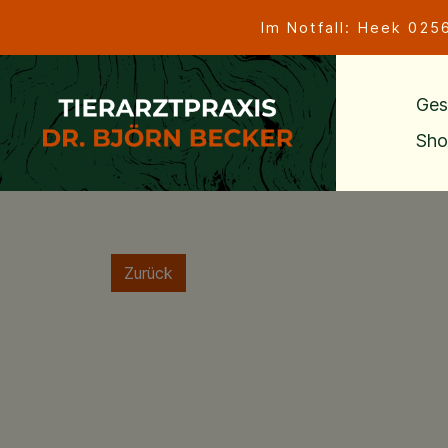
Im Notfall: Heek
025
Ges
Sho
Zurück