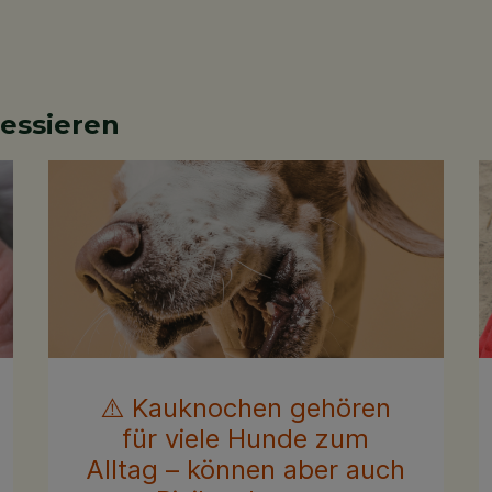
ressieren
⚠️ Kauknochen gehören
für viele Hunde zum
Alltag – können aber auch