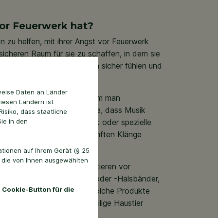
vor Feuerwerk hat?
n zu helfen, mit ihrer Angst vor Feuerwerk
sicheren Raum für sie zu schaffen, in dem sie
 Raum sein, in dem sie sich sicher fühlen und
rwerks geschützt sind.
weise Daten an Länder
 Feuerwerks zu dämpfen, indem man
diesen Ländern ist
her einschaltet. Wussten Sie, dass Musik
isiko, dass staatliche
ie in den
 Sie leise klassische Musik oder spezielle
end des Feuerwerks. Die sanften Klänge
die Angst zu lindern.
tionen auf Ihrem Gerät (§ 25
. die von Ihnen ausgewählten
können, die Angst von Haustieren vor
uhigende Pheromon-Sprays oder -Halsbänder,
 Cookie-Button für die
len. Es ist jedoch wichtig, solche Produkte
llen, dass sie für das jeweilige Haustier