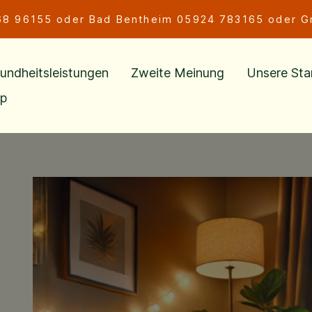
68 96155
oder Bad Bentheim
05924 783165
oder G
undheitsleistungen
Zweite Meinung
Unsere Sta
p