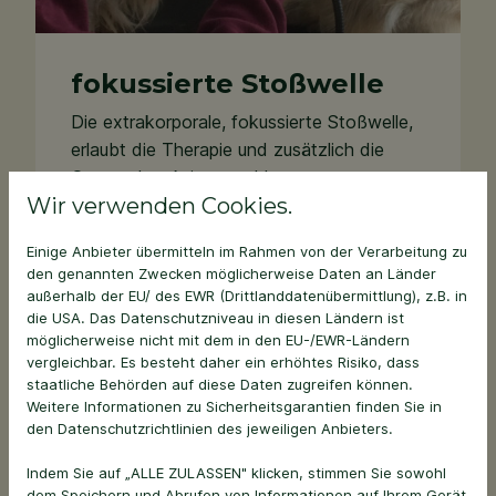
fokussierte Stoßwelle
Die extrakorporale, fokussierte Stoßwelle,
erlaubt die Therapie und zusätzlich die
Ortung der aktiven und latenten
Wir verwenden Cookies.
Triggerpunkte.
Der Trigger wird durch den kleinen
Einige Anbieter übermitteln im Rahmen von der Verarbeitung zu
den genannten Zwecken möglicherweise Daten an Länder
Fokuspunkt des Gerätes aufgespürt. Das
außerhalb der EU/ des EWR (Drittlanddatenübermittlung), z.B. in
ermöglicht für die Patienten eine
die USA. Das Datenschutzniveau in diesen Ländern ist
Feinlokalisation ohne schmerzhafte
möglicherweise nicht mit dem in den EU-/EWR-Ländern
Palpation. Unser Stoßwellengerät kann im
vergleichbar. Es besteht daher ein erhöhtes Risiko, dass
staatliche Behörden auf diese Daten zugreifen können.
Rahmen von zwei Behandlungstechniken
Weitere Informationen zu Sicherheitsgarantien finden Sie in
eingesetzt werden:
den Datenschutzrichtlinien des jeweiligen Anbieters.
1. Triggerpunkt - Stoßwellentherapie TPST
Indem Sie auf „ALLE ZULASSEN" klicken, stimmen Sie sowohl
lassen sich die Eindringtiefe, Intensität,
dem Speichern und Abrufen von Informationen auf Ihrem Gerät