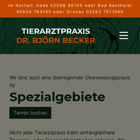
Im Notfall: Heek
02568 96155
oder Bad Bentheim
05924 783165
oder Gronau
02562 7017466
Wir sind auch eine überregionale Überweisungspraxis
für
Spezialgebiete
Termin buchen
Nicht jede Tierarztpraxis kann umfangreichere