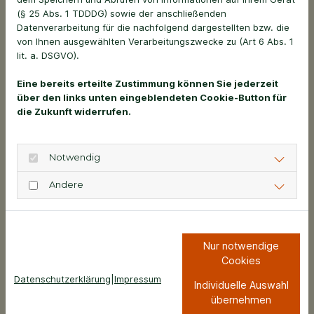
Leistung und Pulsfrequenz der
(§ 25 Abs. 1 TDDDG) sowie der anschließenden
Datenverarbeitung für die nachfolgend dargestellten bzw. die
Stoßwellenpulse an die jeweils
von Ihnen ausgewählten Verarbeitungszwecke zu (Art 6 Abs. 1
unterschiedlichen Indikationen einfach
lit. a. DSGVO).
applizieren.
Eine bereits erteilte Zustimmung können Sie jederzeit
2. extra- korporale Stoßwellentherapie
über den links unten eingeblendeten Cookie-Button für
Stoßwellen werden bereits seit vielen
die Zukunft widerrufen.
Jahren bei zahlreichen Erkrankungen des
Bewegungsapparates insbesondere beim
Notwendig
Pferd aber auch immer mehr beim Kleintier
eingesetzt.
Andere
Therapieschema: Meist werden 3-6
Behandlungssitzungen benötigt
Nur notwendige
Cookies
Mehr Informationen
Datenschutzerklärung
|
Impressum
Individuelle Auswahl
übernehmen