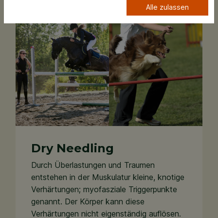
Alle zulassen
Dry Needling
Durch Überlastungen und Traumen
entstehen in der Muskulatur kleine, knotige
Verhärtungen; myofasziale Triggerpunkte
genannt. Der Körper kann diese
Verhärtungen nicht eigenständig auflösen.