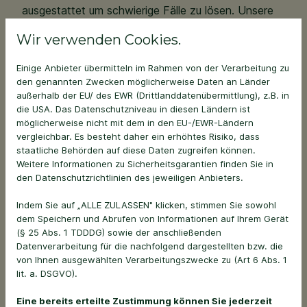
ausgestattet um schwierige Fälle zu lösen. Unsere
Klienten mögen dabei die familiäre und freundliche
Wir verwenden Cookies.
Atmosphäre und die Empathie mit der wir uns für die
Patienten einsetzen.
Einige Anbieter übermitteln im Rahmen von der Verarbeitung zu
den genannten Zwecken möglicherweise Daten an Länder
Für Dich, Deine Kollegen und alle anderen im Team
außerhalb der EU/ des EWR (Drittlanddatenübermittlung), z.B. in
bieten wir nicht nur das, sondern auch noch ein
die USA. Das Datenschutzniveau in diesen Ländern ist
möglicherweise nicht mit dem in den EU-/EWR-Ländern
paar nette Goodies, die das Tierarztleben
vergleichbar. Es besteht daher ein erhöhtes Risiko, dass
erleichtern. Die moderne Ausstattung mit inHouse
staatliche Behörden auf diese Daten zugreifen können.
Labor, OPs etc. ist das eine; Qualitrain, Jobbike,
Weitere Informationen zu Sicherheitsgarantien finden Sie in
BAV und ein Dienstsmartphone sind zusätzlich zu
den Datenschutzrichtlinien des jeweiligen Anbieters.
Kaffee und Getränken nur einige Annehmlichkeiten.
Indem Sie auf „ALLE ZULASSEN" klicken, stimmen Sie sowohl
Die Zeiterfassung erfolgt digital und auch sonst sind
dem Speichern und Abrufen von Informationen auf Ihrem Gerät
wir, dank unseres Chefs eine zukunftsorientierte
(§ 25 Abs. 1 TDDDG) sowie der anschließenden
Praxis.
Datenverarbeitung für die nachfolgend dargestellten bzw. die
von Ihnen ausgewählten Verarbeitungszwecke zu (Art 6 Abs. 1
Beim Gehalt kommt es auf die Erfahrung an, wir
lit. a. DSGVO).
orientieren uns an den Empfehlungen von BPT und
Eine bereits erteilte Zustimmung können Sie jederzeit
BAT. Nach der Einarbeitungszeit wird man in der