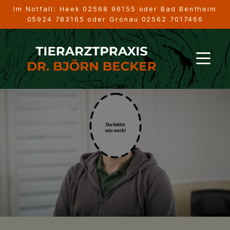
Im Notfall: Heek
02568 96155
oder Bad Bentheim
05924 783165
oder Gronau
02562 7017466