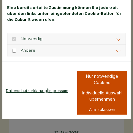
erreicht - bei kleineren und mittelgroßen
Eine bereits erteilte Zustimmung können Sie jederzeit
Rassen sind das 6 bis 7 Jahre, bei großen
über den links unten eingeblendeten Cookie-Button für
die Zukunft widerrufen.
Rassen bereits...
Notwendig
Andere
Nur notwendige
Cookies
Datenschutzerklärung
|
Impressum
Individuelle Auswahl
übernehmen
Alle zulassen
Reisen mit Hund
13. Mai 2026