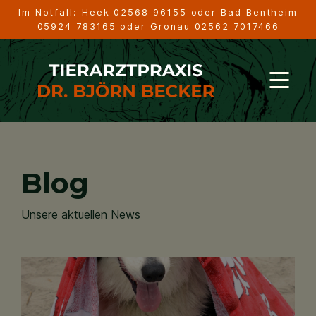
Im Notfall: Heek
02568 96155
oder Bad Bentheim
05924 783165
oder Gronau
02562 7017466
Blog
Unsere aktuellen News