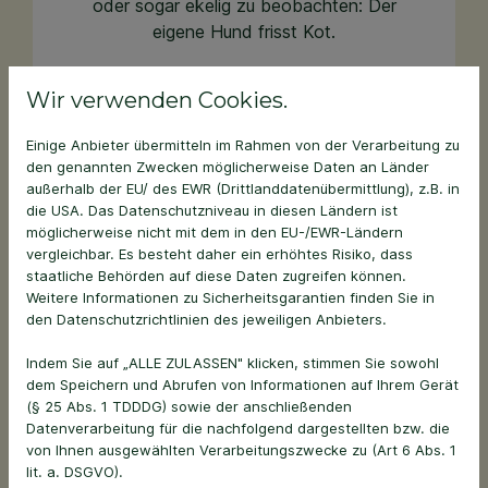
oder sogar ekelig zu beobachten: Der
eigene Hund frisst Kot.
Wir verwenden Cookies.
Einige Anbieter übermitteln im Rahmen von der Verarbeitung zu
den genannten Zwecken möglicherweise Daten an Länder
außerhalb der EU/ des EWR (Drittlanddatenübermittlung), z.B. in
die USA. Das Datenschutzniveau in diesen Ländern ist
möglicherweise nicht mit dem in den EU-/EWR-Ländern
vergleichbar. Es besteht daher ein erhöhtes Risiko, dass
staatliche Behörden auf diese Daten zugreifen können.
Weitere Informationen zu Sicherheitsgarantien finden Sie in
den Datenschutzrichtlinien des jeweiligen Anbieters.
Indem Sie auf „ALLE ZULASSEN" klicken, stimmen Sie sowohl
Senior-Check für Hunde
dem Speichern und Abrufen von Informationen auf Ihrem Gerät
(§ 25 Abs. 1 TDDDG) sowie der anschließenden
Datenverarbeitung für die nachfolgend dargestellten bzw. die
01. Juni 2026
von Ihnen ausgewählten Verarbeitungszwecke zu (Art 6 Abs. 1
lit. a. DSGVO).
Wenn Ihr Hund langsam das Senioren-Alter